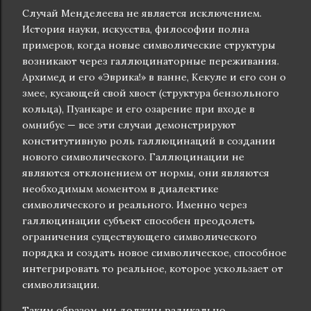
Случай Менделеева не является исключением.
История науки, искусства, философии полна
примеров, когда новые символические структуры
возникают через галлюцинаторные переживания.
Архимед и его «Эврика!» в ванне, Кекуле и его сон о
змее, кусающей свой хвост (структура бензольного
кольца), Пуанкаре и его озарение при входе в
омнибус — все эти случаи демонстрируют
конститутивную роль галлюцинаций в создании
нового символического. Галлюцинации не
являются отклонением от нормы, они являются
необходимым моментом в диалектике
символического и реального. Именно через
галлюцинации субъект способен преодолеть
ограничения существующего символического
порядка и создать новое символическое, способное
интегрировать то реальное, которое ускользает от
символизации.
Таким образом, мы должны радикально