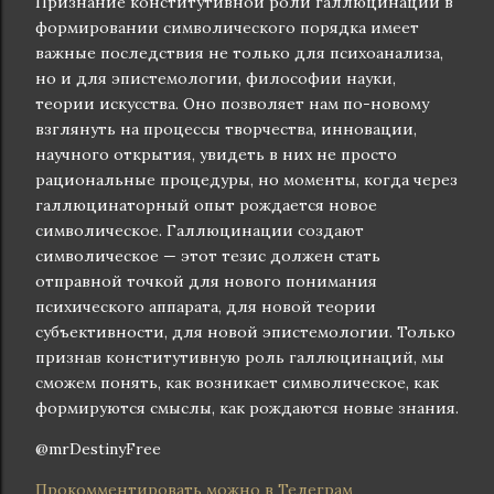
Признание конститутивной роли галлюцинаций в
формировании символического порядка имеет
важные последствия не только для психоанализа,
но и для эпистемологии, философии науки,
теории искусства. Оно позволяет нам по-новому
взглянуть на процессы творчества, инновации,
научного открытия, увидеть в них не просто
рациональные процедуры, но моменты, когда через
галлюцинаторный опыт рождается новое
символическое. Галлюцинации создают
символическое — этот тезис должен стать
отправной точкой для нового понимания
психического аппарата, для новой теории
субъективности, для новой эпистемологии. Только
признав конститутивную роль галлюцинаций, мы
сможем понять, как возникает символическое, как
формируются смыслы, как рождаются новые знания.
@mrDestinyFree
Прокомментировать можно в Телеграм